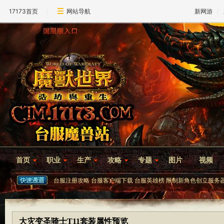
17173首页
网站导航
新网游
首页
职业
生产
攻略
专题
图片
视频
台服注册攻略
台服客户端下载
台服英雄榜
限制新角色创立服务
大灾变圣骑士T11套装属性预览