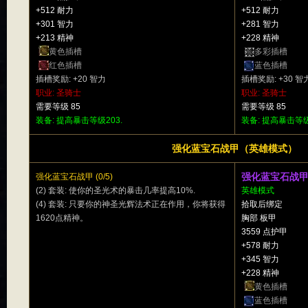
+512 耐力
+512 耐力
+301 智力
+281 智力
+213 精神
+228 精神
黄色插槽
多彩插槽
红色插槽
蓝色插槽
插槽奖励: +20 智力
插槽奖励: +30 智
职业: 圣骑士
职业: 圣骑士
需要等级 85
需要等级 85
装备: 提高暴击等级203.
装备: 提高暴击等级
强化蓝宝石战甲（英雄模式）
强化蓝宝石战
强化蓝宝石战甲 (0/5)
(2) 套装: 使你的圣光术的暴击几率提高10%.
英雄模式
(4) 套装: 只要你的神圣光辉法术正在作用，你将获得
拾取后绑定
1620点精神。
胸部 板甲
3559 点护甲
+578 耐力
+345 智力
+228 精神
黄色插槽
蓝色插槽