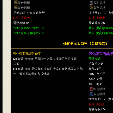
黄色插槽
多彩插槽
黄色插槽
黄色插槽
插槽奖励: +20 急速等级
插槽奖励: +30 力
职业: 圣骑士
职业: 圣骑士
需要等级 85
需要等级 85
装备: 提高命中等级188.
装备: 提高急速等级
装备: 提高专精等级228.
装备: 提高精准等级
强化蓝宝石战甲（英雄模式）
强化蓝宝石战
强化蓝宝石战甲 (0/5)
(2) 套装: 使你的圣殿骑士之裁决技能的伤害提高
英雄模式
10%.
拾取后绑定
(4) 套装: 你的异端审问技能的持续时间将视同多出额
胸部 板甲
外一道神圣能量的方式计算。
3559 点护甲
+345 力量
+578 耐力
红色插槽
蓝色插槽
插槽奖励: +20 力
职业: 圣骑士
需要等级 85