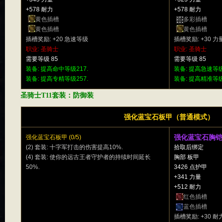
+578 耐力
+578 耐力
黄色插槽
多彩插槽
黄色插槽
黄色插槽
插槽奖励: +20 急速等级
插槽奖励: +30 力
职业: 圣骑士
职业: 圣骑士
需要等级 85
需要等级 85
装备: 提高命中等级217.
装备: 提高急速等级
装备: 提高专精等级257.
装备: 提高精准等级
圣骑士T11套装：防御装
强化蓝宝石板甲（普通模式）
强化蓝宝石胸
强化蓝宝石板甲 (0/5)
(2) 套装: 十字军打击的伤害提高10%.
拾取后绑定
(4) 套装: 使你的远古王者守护者的持续时间延长
胸部 板甲
50%.
3426 点护甲
+341 力量
+512 耐力
红色插槽
蓝色插槽
插槽奖励: +30 耐