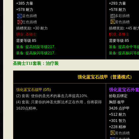
+385 力量
+293 力量
+578 耐力
+578 耐力
蓝色插槽
多彩插槽
红色插槽
黄色插槽
插槽奖励: +30 耐力
插槽奖励: +45 耐
职业: 圣骑士
职业: 圣骑士
需要等级 85
需要等级 85
装备: 提高招架等级217.
装备: 提高命中等级
装备: 提高躲闪等级217.
装备: 提高躲闪等级
圣骑士T11套装：治疗装
强化蓝宝石战甲（普通模式）
强化蓝宝石外
强化蓝宝石战甲 (0/5)
(2) 套装: 使你的圣光术的暴击几率提高10%.
拾取后绑定
(4) 套装: 只要你的神圣光辉法术正在作用，你将获得
胸部 板甲
1620点精神。
3426 点护甲
+512 耐力
+301 智力
+228 精神
黄色插槽