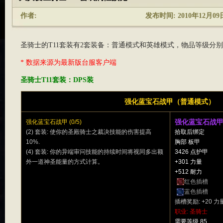
作者:
发布时间: 2010年12月09日 
圣骑士的T11套装有2套装备：普通模式和英雄模式，物品等级分别为3
* 数据来源为最新版台服客户端
圣骑士T11套装：DPS装
强化蓝宝石战甲（普通模式）
强化蓝宝石战
强化蓝宝石战甲 (0/5)
(2) 套装: 使你的圣殿骑士之裁决技能的伤害提高
拾取后绑定
10%.
胸部 板甲
(4) 套装: 你的异端审问技能的持续时间将视同多出额
3426 点护甲
外一道神圣能量的方式计算。
+301 力量
+512 耐力
红色插槽
蓝色插槽
插槽奖励: +20 力
职业: 圣骑士
需要等级 85