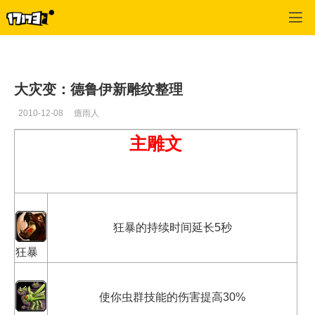
魔兽世界:大地的裂变
>
职业
>
正文
大灾变：德鲁伊新雕纹整理
2010-12-08
癔雨人
主雕文
狂暴的持续时间延长5秒
狂暴
使你虫群技能的伤害提高30%