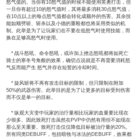
怒气值的。当你有10怒气值的时候不能使用英勇打击，但
一旦你有超过10的怒气值时，其将最多消耗30点怒气值，
在10点以上的每点怒气值都会转化成额外的伤害。其余技
能如顺劈斩、斩杀以及小德的重殴都也将采用类似的机
制。此举是为了让玩家们在不要在低怒气时使用技能，而
换在足够高怒气时使用。
* 战斗怒吼、命令怒吼，或许加上挫志怒吼都将如死亡
骑士的寒冬号角般的效果，确切点说就是不再需要消耗怒
气反而能产生 怒气并存在短暂的冷却时间。
* 旋风斩将不再有攻击目标的限制，但只限制在附加
50%的武器伤害。此举目的是为了让更多的目标受到伤害
而不仅是单一的目标。
* 纵观大灾变中玩家的治疗量相比玩家的血量要比现在
少很多。因此致死打击虽然在PVP中仍然有用但不如现在
那么至关重要。致死打击仅仅降低目标被治疗量的20%。
所有同类DEBUFF，包括暗牧与冰法的DEBUFF，效果都