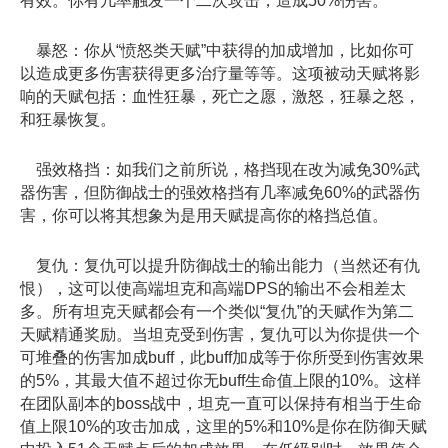
有效。你有几率触发一个二次攻击，造成50%伤害。
暴怒：你从“愤怒类天赋”中获得的加成增加，比如你可
以造成更多伤害获得更多治疗量等等。这项被动天赋将影
响的天赋包括：血性狂暴，死亡之愿，激怒，狂暴之怒，
和狂暴恢复。
强效格挡：如我们之前所说，格挡现在改为减免30%武
器伤害，但防御战士的强效格挡有几率减免60%的武器伤
害，你可以将其想象为是用天赋提高你的格挡总值。
复仇：复仇可以提升防御战士的输出能力（当然还有仇
恨），这可以使高端坦克和高端DPS的输出不会相差太
多。所有坦克天赋都会有一个类似“复仇”的天赋作为第二
天赋精通奖励。当坦克受到伤害，复仇可以为你提供一个
可堆叠的伤害加成buff，此buff加成等于你所受到伤害效果
的5%，其最大值不超过你无buff生命值上限的10%。这样
在团队副本的boss战中，坦克一直可以保持有相当于生命
值上限10%的攻击加成，这里的5%和10%是你在防御天赋