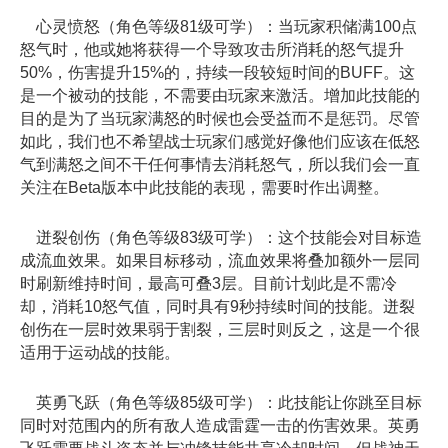
心灵愤怒（角色等级81级可学）：当玩家积储满100点
怒气时，他或她将获得一个导致攻击所消耗的怒气提升
50%，伤害提升15%的，持续一段较短时间的BUFF。这
是一个被动的技能，不需要由玩家来激活。增加此技能的
目的是为了当玩家满怒的时候也会受益而不是惩罚。尽管
如此，我们也不希望战士玩家们感觉好像他们应该在低怒
气到满怒之间不干任何事情去消耗怒气，所以我们会一直
关注在Beta版本中此技能的表现，需要时作出调整。
迸裂创伤（角色等级83级可学）：这个技能会对目标造
成流血效果。如果目标移动，流血效果将叠加额外一层同
时刷新维持时间，最高可叠3层。目前计划此是不需冷
却，消耗10怒气值，同时具有9秒持续时间的技能。迸裂
创伤在一层时效果弱于割裂，三层时则反之，这是一个很
适用于运动战的技能。
英勇飞跃（角色等级85级可学）：此技能让你跳至目标
同时对范围内的所有敌人造成雷霆一击的伤害效果。英勇