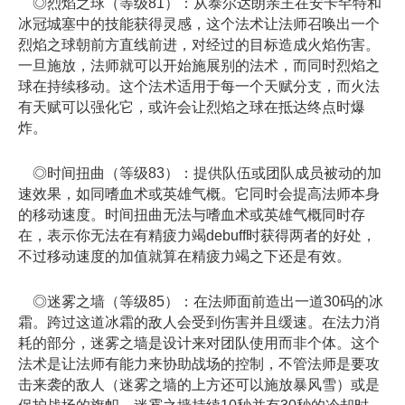
◎烈焰之球（等级81）：从泰尔达朗亲王在安卡罕特和
冰冠城塞中的技能获得灵感，这个法术让法师召唤出一个
烈焰之球朝前方直线前进，对经过的目标造成火焰伤害。
一旦施放，法师就可以开始施展别的法术，而同时烈焰之
球在持续移动。这个法术适用于每一个天赋分支，而火法
有天赋可以强化它，或许会让烈焰之球在抵达终点时爆
炸。
◎时间扭曲（等级83）：提供队伍或团队成员被动的加
速效果，如同嗜血术或英雄气概。它同时会提高法师本身
的移动速度。时间扭曲无法与嗜血术或英雄气概同时存
在，表示你无法在有精疲力竭debuff时获得两者的好处，
不过移动速度的加值就算在精疲力竭之下还是有效。
◎迷雾之墙（等级85）：在法师面前造出一道30码的冰
霜。跨过这道冰霜的敌人会受到伤害并且缓速。在法力消
耗的部分，迷雾之墙是设计来对团队使用而非个体。这个
法术是让法师有能力来协助战场的控制，不管法师是要攻
击来袭的敌人（迷雾之墙的上方还可以施放暴风雪）或是