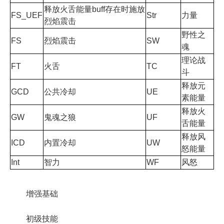
释放火舌能量buff存在时施放
FS_UEF
Str
力量
烈焰震击
野性之
FS
烈焰震击
SW
魂
理论战
FT
火舌
TC
斗
释放元
GCD
公共冷却
UE
素能量
释放火
GW
鬼魂之狼
UF
舌能量
释放风
ICD
内置冷却
UW
怒能量
Int
智力
WF
风怒
增强基础
初级技能