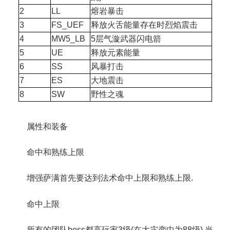
2
LL
熔岩暴击
3
FS_UEF
释放火舌能量存在时烈焰震击
4
MW5_LB
5层气漩武器闪电箭
5
UE
释放元素能量
6
SS
风暴打击
7
ES
大地震击
8
SW
野性之魂
属性和装备
命中和熟练上限
增强萨满首先要达到法术命中上限和熟练上限.
命中上限
所有的团队boss都高玩家3级(在大灾变中为88级).当