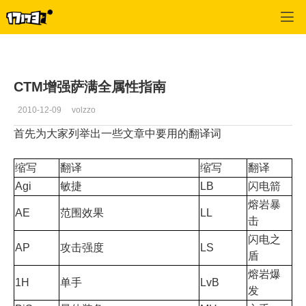
魔兽世界:大地的裂变
>
职业
>
正文
CTM增强萨满全属性指南
2010-12-09
volzzo
首先为大家列举出一些文章中要用的翻译词
缩写
翻译
缩写
翻译
Agi
敏捷
LB
闪电箭
熔岩暴
AE
范围效果
LL
击
闪电之
AP
攻击强度
LS
盾
熔岩爆
1H
单手
LvB
发