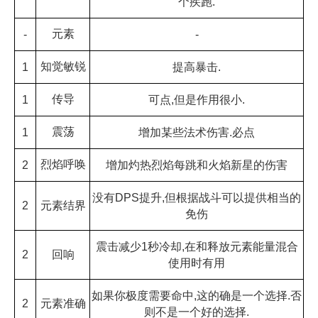
个疾跑.
元素
-
-
知觉敏锐
1
提高暴击.
传导
1
可点,但是作用很小.
震荡
1
增加某些法术伤害.必点
烈焰呼唤
2
增加灼热烈焰每跳和火焰新星的伤害
没有DPS提升,但根据战斗可以提供相当的
2
元素结界
免伤
震击减少1秒冷却,在和释放元素能量混合
2
回响
使用时有用
如果你极度需要命中,这的确是一个选择.否
2
元素准确
则不是一个好的选择.