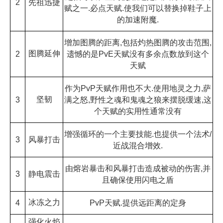
2
先祖迅捷
赋之一.必点天赋.使我们可以替换掉鞋子上
的加速附魔.
增加图腾的距离,包括灼热图腾的攻击范围,
图腾延伸
2
遗憾的是PvE天赋没有多余点数放到这个
天赋
作为PvP天赋作用也不大.使用地灵之力,萨
坚韧
3
满之怒,野性之魂和鬼魂之狼来摆脱缓速,这
个天赋的实用性通常没有
增强循环的一个主要技能.也提供一个法术/
3
风暴打击
近战混合增效.
由熔岩暴击和风暴打击造成被动的伤害,并
3
静电震击
且确保使用闪电之盾
冰冻之力
4
PvP天赋.提供远距离的定身
强化火焰