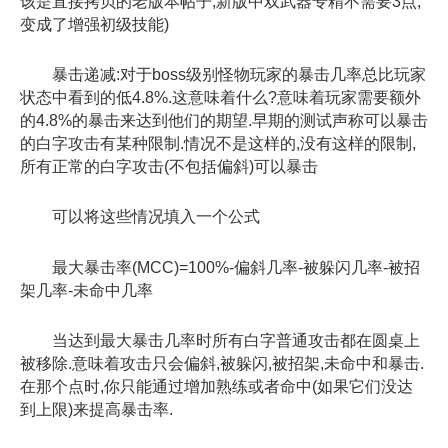
该是直接拷贝的老版本帖子,新版中双武器专精不需要3点,
变成了增强初级技能)
暴击递减:对于boss级别怪物玩家的暴击几率总比玩家
状态中看到的低4.8%.这意味着什么?意味着玩家需要额外
的4.8%的暴击来达到他们的期望.早期的测试声称可以暴击
的白字攻击有某种限制.情况不是这样的,没有这样的限制,
所有正常的白字攻击(不包括偏斜)可以暴击
可以将这些情况填入一个公式
最大暴击率(MCC)=100%-偏斜几率-被躲闪几率-被招
架几率-未命中几率
当达到最大暴击几率时所有白字普通攻击都在圆桌上
被移除.意味着攻击只会偏斜,被躲闪,被招架,未命中和暴击.
在那个点时,你只能通过增加熟练或者命中(如果它们没达
到上限)来提高暴击率.