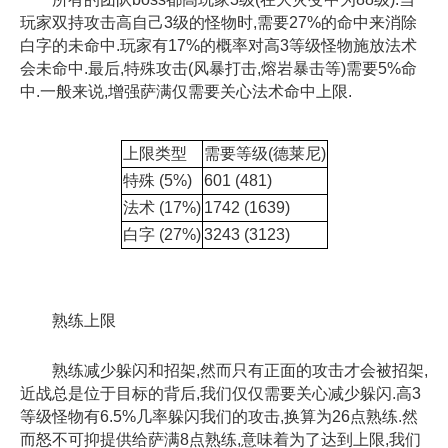
玩家双持攻击高自己3级的怪物时,需要27%的命中来消除
白字的未命中.玩家有17%的概率对高3等级怪物施放法术
会未命中.最后,特殊攻击(风暴打击,熔岩暴击等)需要5%命
中.一般来说,增强萨满仅需要关心法术命中上限.
上限类型
需要等级(德莱尼)
特殊 (5%)
601 (481)
法术 (17%)
1742 (1639)
白字 (27%)
3243 (3123)
熟练上限
熟练减少躲闪和招架,然而只有正面的攻击才会被招架,
近战总是位于目标的背后,我们仅仅需要关心减少躲闪.高3
等级怪物有6.5%几率躲闪我们的攻击,换算为26点熟练.然
而怒不可抑提供给萨满8点熟练,意味着为了达到上限,我们