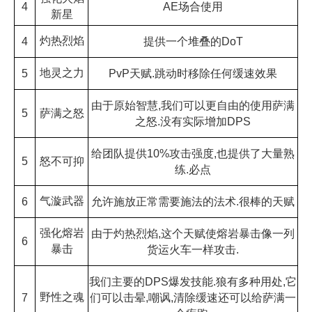
4
AE场合使用
新星
灼热烈焰
4
提供一个堆叠的DoT
地灵之力
5
PvP天赋.跳动时移除任何缓速效果
由于原始智慧,我们可以更自由的使用萨满
5
萨满之怒
之怒.没有实际增加DPS
给团队提供10%攻击强度,也提供了大量熟
5
怒不可抑
练.必点
气漩武器
6
允许施放正常需要施法的法术.很棒的天赋
强化熔岩
由于灼热烈焰,这个天赋使熔岩暴击像一列
6
暴击
货运火车一样攻击.
我们主要的DPS爆发技能.狼有多种用处,它
野性之魂
7
们可以击晕,嘲讽,清除缓速还可以给萨满一