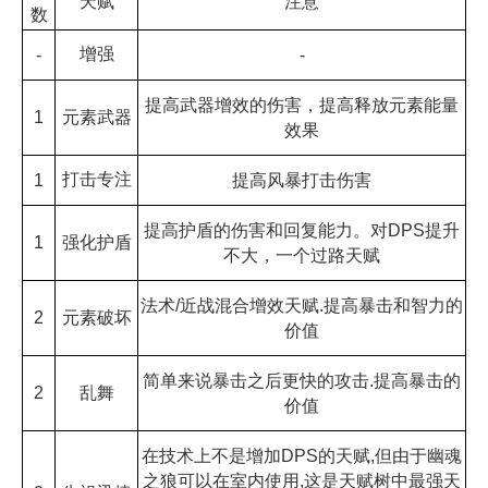
注意
天赋
数
增强
-
-
提高武器增效的伤害，提高释放元素能量
1
元素武器
效果
打击专注
1
提高风暴打击伤害
提高护盾的伤害和回复能力。对DPS提升
1
强化护盾
不大，一个过路天赋
法术/近战混合增效天赋.提高暴击和智力的
2
元素破坏
价值
简单来说暴击之后更快的攻击.提高暴击的
2
乱舞
价值
在技术上不是增加DPS的天赋,但由于幽魂
之狼可以在室内使用,这是天赋树中最强天