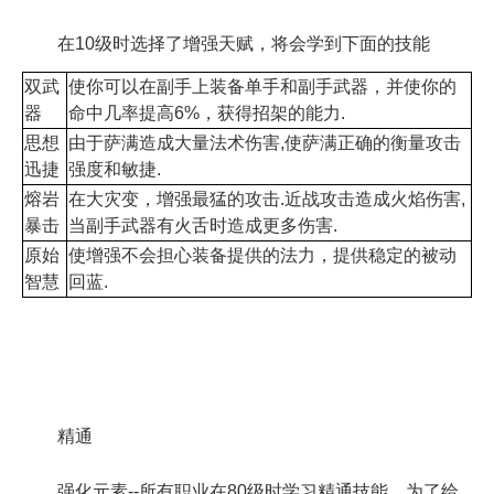
在10级时选择了增强天赋，将会学到下面的技能
双武
使你可以在副手上装备单手和副手武器，并使你的
器
命中几率提高6%，获得招架的能力.
思想
由于萨满造成大量法术伤害,使萨满正确的衡量攻击
迅捷
强度和敏捷.
熔岩
在大灾变，增强最猛的攻击.近战攻击造成火焰伤害,
暴击
当副手武器有火舌时造成更多伤害.
原始
使增强不会担心装备提供的法力，提供稳定的被动
智慧
回蓝.
精通
强化元素--所有职业在80级时学习精通技能。为了给