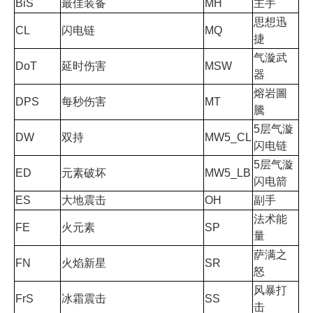
BiS
最佳装备
MH
主手
思想迅
CL
闪电链
MQ
捷
气漩武
DoT
延时伤害
MSW
器
熔岩圖
DPS
每秒伤害
MT
騰
5层气漩
DW
双持
MW5_CL
闪电链
5层气漩
ED
元素破坏
MW5_LB
闪电箭
ES
大地震击
OH
副手
法术能
FE
火元素
SP
量
萨满之
FN
火焰新星
SR
怒
风暴打
FrS
冰霜震击
SS
击