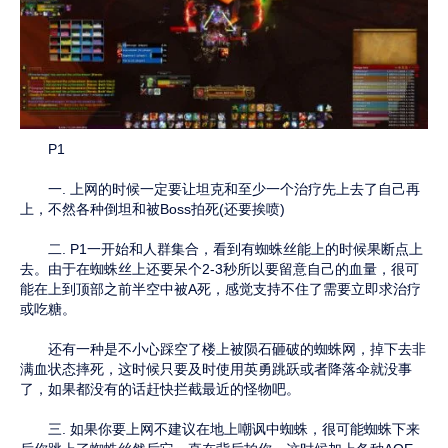
P1
一. 上网的时候一定要让坦克和至少一个治疗先上去了自己再
上，不然各种倒坦和被Boss拍死(还要挨喷)
二. P1一开始和人群集合，看到有蜘蛛丝能上的时候果断点上
去。由于在蜘蛛丝上还要呆个2-3秒所以要留意自己的血量，很可
能在上到顶部之前半空中被A死，感觉支持不住了需要立即求治疗
或吃糖。
还有一种是不小心踩空了楼上被陨石砸破的蜘蛛网，掉下去非
满血状态摔死，这时候只要及时使用英勇跳跃或者降落伞就没事
了，如果都没有的话赶快拦截最近的怪物吧。
三. 如果你要上网不建议在地上嘲讽中蜘蛛，很可能蜘蛛下来