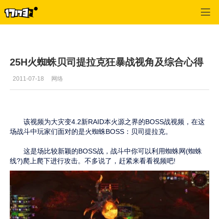
魔兽世界:大地的裂变
>
新闻
>
正文
25H火蜘蛛贝司提拉克狂暴战视角及综合心得
2011-07-18
网络
该视频为大灾变4.2新RAID本火源之界的BOSS战视频，在这
场战斗中玩家们面对的是火蜘蛛BOSS：贝司提拉克。
这是场比较新颖的BOSS战，战斗中你可以利用蜘蛛网(蜘蛛
线?)爬上爬下进行攻击。不多说了，赶紧来看看视频吧!