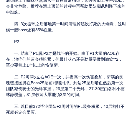
后你跳上了蜘蛛丝然后它一直在背后拍你，这时候加上各种AOE，
会非常危险。推荐在滑上顶部的过程中再帮助团队嘲讽刚降下来的
中蜘蛛。
四. 3次循环之后落地第一时间清理掉还没打死的大蜘蛛，这时
候一般boss还有85%血量。
P2
一. 结束了P1后,P2才是战斗的开始。由于P1大量的AOE存
在，治疗们的蓝会很吃紧，但最佳状态还是劲量要做到满篮**2，
至少要带上1个以上的恢复萨。
二. P2每6秒左右AOE一次，并提高一次伤害叠加，萨满的灵
魂链接图腾在Boss25层前相继用掉。到达25层后嗜血然后第一次
团队减伤骑士的光环掌握，26层第二个光环，27-30层由各种小德
林静覆盖，31层牧师大罩能顶3层的时间。
三. 以目前372毕业团队+2周时间的FL装备积累，40层前打不
死就必定会团灭。