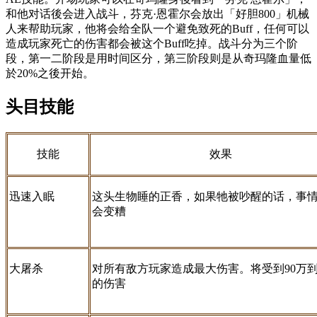
和他对话後会进入战斗，芬克·恩霍尔会放出「好胆800」机械
人来帮助玩家，他将会给全队一个避免致死的Buff，任何可以
造成玩家死亡的伤害都会被这个Buff吃掉。战斗分为三个阶
段，第一二阶段是用时间区分，第三阶段则是从奇玛隆血量低
於20%之後开始。
头目技能
技能
效果
迅速入眠
这头生物睡的正香，如果牠被吵醒的话，事
会变糟
大屠杀
对所有敌方玩家造成最大伤害。将受到90万到1
的伤害