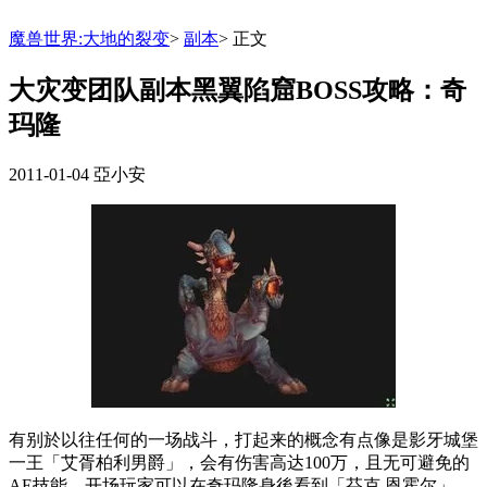
魔兽世界:大地的裂变
>
副本
>
正文
大灾变团队副本黑翼陷窟BOSS攻略：奇
玛隆
2011-01-04
亞小安
有别於以往任何的一场战斗，打起来的概念有点像是影牙城堡
一王「艾胥柏利男爵」，会有伤害高达100万，且无可避免的
AE技能。开场玩家可以在奇玛隆身後看到「芬克 恩霍尔」，