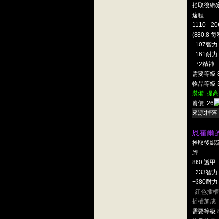
拾取後綁
遠程
1110 - 2
(880.8 
+107智力
+161耐力
+72精神
需要等級 
物品等級 3
裝備: 提高
賣價: 26
來源:掉落 
恩霍爾
拾取後綁
腳
860 護甲
+233智力
+380耐力
紅色插槽
插槽加成:
需要等級 