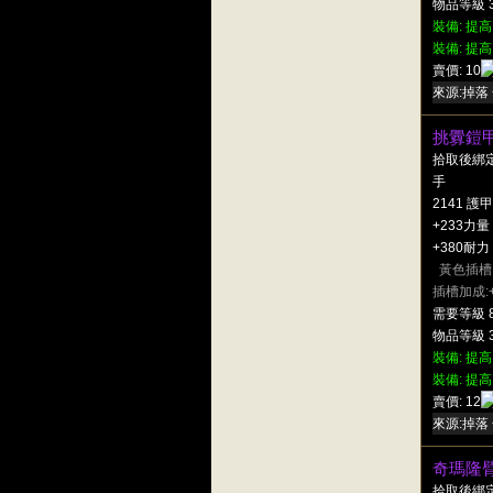
物品等級 3
裝備: 提高
裝備: 提高
賣價: 10
來源:掉落 
挑釁鎧
拾取後綁
手
2141 護甲
+233力量
+380耐力
黃色插槽
插槽加成:
需要等級 
物品等級 3
裝備: 提高
裝備: 提高
賣價: 12
來源:掉落 
奇瑪隆
拾取後綁