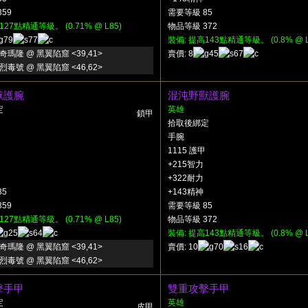
59
需要等級 85
127點精通等級。 (0.71% @ L85)
物品等級 372
79
77
裝備: 提高143點精通等級。 (0.8% @ L
奇瑪隆 @ 黑翼陷窟 <39,41>
賣價: 8
45
67
烈毒號 @ 黑翼陷窟 <46,62>
獸護腕
混沌野獸護腕
定
英雄
鎖甲
拾取後綁定
手腕
1115 護甲
+215智力
+322耐力
85
+143精神
59
需要等級 85
127點精通等級。 (0.71% @ L85)
物品等級 372
25
64
裝備: 提高143點精通等級。 (0.8% @ L
奇瑪隆 @ 黑翼陷窟 <39,41>
賣價: 10
70
16
烈毒號 @ 黑翼陷窟 <46,62>
擊手甲
雙重攻擊手甲
定
英雄
皮甲