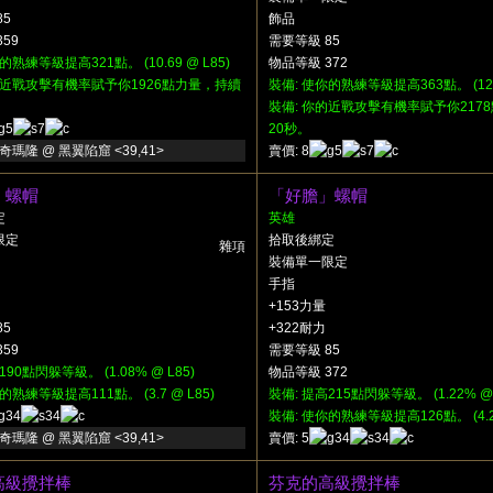
85
飾品
59
需要等級 85
的熟練等級提高321點。 (10.69 @ L85)
物品等級 372
近戰攻擊有機率賦予你1926點力量，持續
裝備: 使你的熟練等級提高363點。 (12.0
裝備:
你的近戰攻擊有機率賦予你217
5
7
20秒。
奇瑪隆 @ 黑翼陷窟 <39,41>
賣價: 8
5
7
」螺帽
「好膽」螺帽
定
英雄
限定
拾取後綁定
雜項
裝備單一限定
手指
+153力量
85
+322耐力
59
需要等級 85
190點閃躲等級。 (1.08% @ L85)
物品等級 372
的熟練等級提高111點。 (3.7 @ L85)
裝備: 提高215點閃躲等級。 (1.22% @ 
34
34
裝備: 使你的熟練等級提高126點。 (4.2 
奇瑪隆 @ 黑翼陷窟 <39,41>
賣價: 5
34
34
高級攪拌棒
芬克的高級攪拌棒