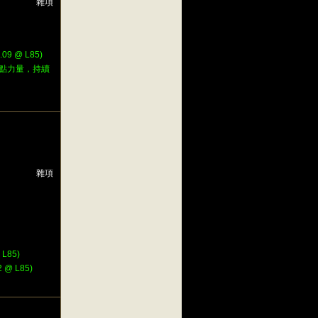
雜項
9 @ L85)
8點力量，持續
雜項
L85)
@ L85)