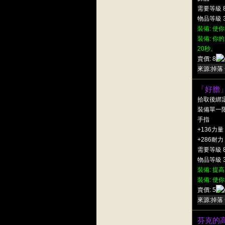
需要等級 
物品等級 3
裝備: 使你
裝備:
你的
20秒。
賣價: 8
來源:掉落 
「好膽
拾取後綁
裝備單一
手指
+136力量
+286耐力
需要等級 
物品等級 3
裝備: 提高
裝備: 使你
賣價: 5
來源:掉落 
芬克的