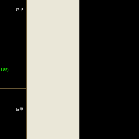
鎧甲
L85)
皮甲