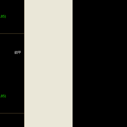
85)
鎖甲
85)