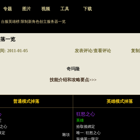
专题
图片
视频
工具
下载
台服英雄榜
限制新角色创立服务器一览
落一览
 2011-01-05
发表评论/查看评论
复制
奇玛隆
技能介绍和攻略要点>>>
普通模式掉落
英雄模式掉落
心
狂怒之心
定
英雄
怒之心
拾取後綁定
限定
唯一: 狂怒之心
雜項
裝備單一限定