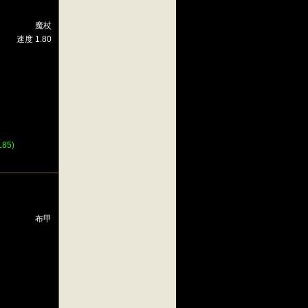
魔杖
速度 1.80
85)
布甲