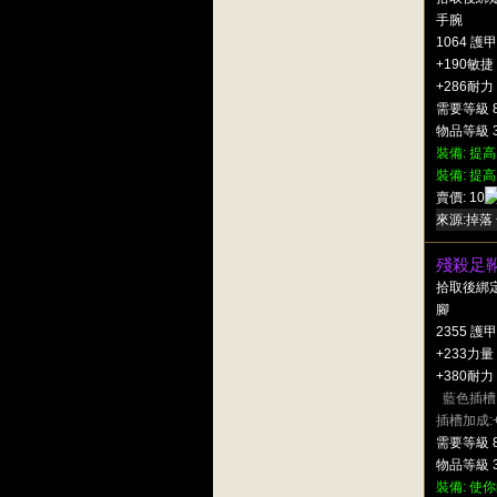
手腕
1064 護甲
+190敏捷
+286耐力
需要等級 
物品等級 3
裝備: 提高
裝備: 提高
賣價: 10
來源:掉落 
殘殺足
拾取後綁
腳
2355 護甲
+233力量
+380耐力
藍色插槽
插槽加成:
需要等級 
物品等級 3
裝備: 使你