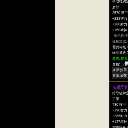
拾取後綁
肩部
2570 護甲
+233智力
+380耐力
+169精神
藍色插槽
插槽加成:
需要等級 
物品等級 3
裝備: 提高
賣價: 17
來源:掉落 
來源:掉落 
沉睡野
拾取後綁
手腕
730 護甲
+190智力
+286耐力
+127精神
需要等級 