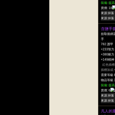
裝備: 提高
賣價: 18
來源:掉落 
來源:掉落 
含鹽手
拾取後綁
手
782 護甲
+233智力
+380耐力
+149精神
紅色插槽
插槽加成:
需要等級 
物品等級 3
裝備: 提高
賣價: 6
來源:掉落 
來源:掉落 
凡人的