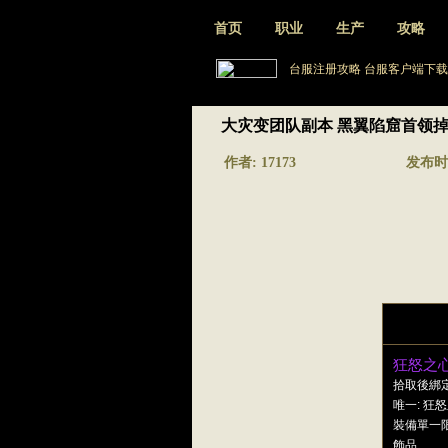
首页
职业
生产
攻略
台服注册攻略
台服客户端下载
大灾变团队副本 黑翼陷窟首领掉
作者: 17173
发布时间:
狂怒之
拾取後綁
唯一: 狂
裝備單一
飾品