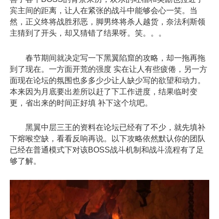
宾主间的距离，让人在紧张的战斗中能够会心一笑。当
然，正义终将战胜邪恶，脚男终将杀人越货，奈法利斯领
主猜到了开头，却又猜错了结果呀。笑。。。
春节期间就决定写一下黑翼陷窟的攻略，却一拖再拖
到了现在。一方面开荒的强度 实在让人有些疲倦，另一方
面现在论坛的氛围也多多少少让人缺少写的欲望和动力。
本来因为月底要出差所以赶了下工作进度，结果临时变
更，省出来的时间正好填 补下这个坑吧。
黑翼中层三王的资料在论坛已经有了不少，就先填补
下熔喉空缺，看看反响再说。以下攻略依然默认你的团队
已经在普通模式下对该BOSS战斗机制和战斗流程有了足
够了解。