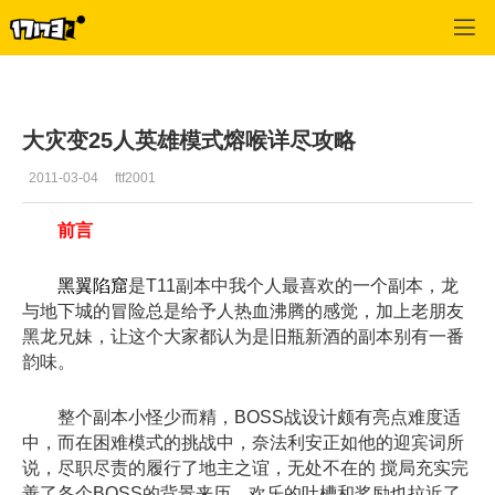
魔兽世界:大地的裂变
>
副本
>
正文
大灾变25人英雄模式熔喉详尽攻略
2011-03-04
ftf2001
前言
黑
翼陷窟
是T11副本中我个人最喜欢的一个副本，龙
与地下城的冒险总是给予人热血沸腾的感觉，加上老朋友
黑龙兄妹，让这个大家都认为是旧瓶新酒的副本别有一番
韵味。
整个副本小怪少而精，BOSS战设计颇有亮点难度适
中，而在困难模式的挑战中，奈法利安正如他的迎宾词所
说，尽职尽责的履行了地主之谊，无处不在的 搅局充实完
善了各个BOSS的背景来历，欢乐的吐槽和奖励也拉近了