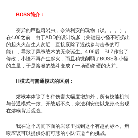
BOSS简介：
变
异的巨型熔岩虫，奈法利安的玩物（误。。。）。
在4.06之前，由于ADD的设计坑爹（关键是小怪不断扔出
的起火火苗生人勿近，直接废除了近战参与击杀的可
能），导致了风筝战术的无奈诞生。4.06后，BLZ作出了
修改，小怪不再产生起火，而且稍微削弱了BOSS和小怪
的血量，于是熔喉的战斗变成了一场硬碰 硬的火并。
H模式与普通模式的区别：
熔
喉本体除了各种伤害大幅度增加外，所有技能机制
与普通模式一致。开战后不久，奈法利安便以龙形态出现
在熔喉背后观战。
我在这个房间下面的岩浆里找到这个有趣的标本。熔
喉应该可以提供你们可悲的小队伍适当的挑战。