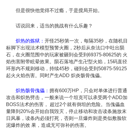
但是很快他觉得不过瘾，于是搅局开始。
话说回来，适当的挑战有什么乐趣？
炽热的炼狱：
开怪25秒第一次，每隔35秒，在随机目
标脚下出现法术模型预警火圈，2秒后从奈法口中吐出陨
石，在火圈范围中的玩家被砸到会受到69375-80625的 火
焰伤害附带眩晕效果。陨石落地产生卍型火焰，15码直径
环形内不规则移动，持续45秒，碰到会受到50875-59125
起火火焰伤害。同时产生ADD 炽炎骸骨傀儡。
炽热骸骨傀儡：
拥有600万HP，只会对单体进行普通
攻击和炽热劈击，一般来说一个坦克可以承受两个ADD加
BOSS法术的伤害， 超过2个就有倒坦的危险。当傀儡血
量降到20%会开始自我毁灭，停止移动和攻击读条施放末
日风暴，读条内必须打死，否则一旦爆炸则是类似敷脸软
泥爆炸的效 果，造成无可弥补的伤害。