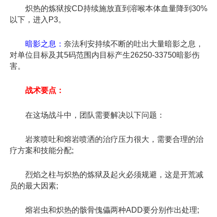
炽热的炼狱按CD持续施放直到溶喉本体血量降到30%
以下，进入P3。
暗影之息：
奈法利安持续不断的吐出大量暗影之息，
对单位目标及其5码范围内目标产生26250-33750暗影伤
害。
战术要点：
在
这场战斗中，团队需要解决以下问题：
岩浆喷吐和熔岩喷洒的治疗压力很大，需要合理的治
疗方案和技能分配;
烈焰之柱与炽热的炼狱及起火必须规避，这是开荒减
员的最大因素;
熔岩虫和炽热的骸骨傀儡两种ADD要分别作出处理;