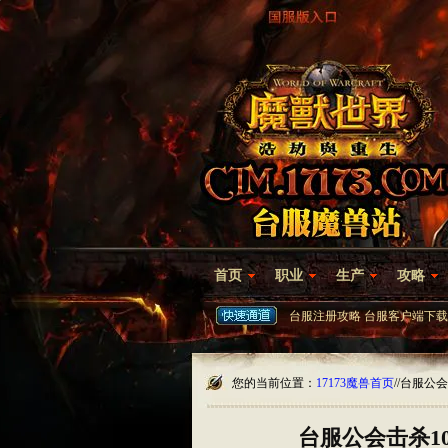
首页
职业
生产
攻略
台服注册攻略
台服客户端下载
您的当前位置：
17173魔兽首页
/
/台服公
台服公会击杀1