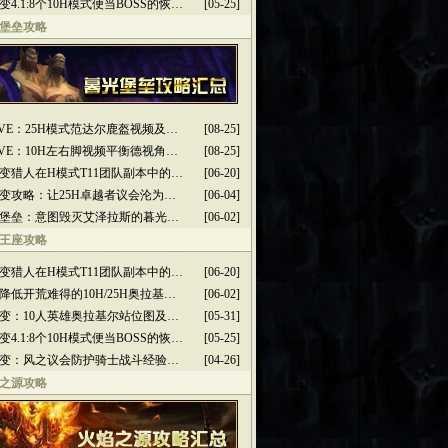
变4.1:8个10H模式便当BOSS的恢…
[05-25]
堡垒攻略
2PVE：25H模式范达尔鹿盔视频及…
[08-25]
2PVE：10H左右脚视频平衡德视角…
[08-25]
变猎人在H模式T11团队副本中的…
[06-20]
变攻略：让25H卓越者议会沦为…
[06-04]
堡垒：意图毁灭艾泽拉斯的暮光…
[06-02]
王座攻略
变猎人在H模式T11团队副本中的…
[06-20]
降低开荒难得的10H/25H奥拉基…
[06-02]
变：10人英雄奥拉基尔站位图及…
[05-31]
变4.1:8个10H模式便当BOSS的恢…
[05-25]
变：风之议会防护骑士战斗经验…
[04-26]
之源攻略