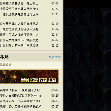
爱用塑型装备调查：死亡骑士…
[01-03]
业最爱用的塑形装备及年代统…
[12-27]
：随机团队的死翼是让你玩爽…
[12-23]
公会获得死亡之翼的脊椎英雄…
[12-19]
：死亡之翼领便当确认－没有…
[12-14]
修正：巨龙之魂难度调低！之…
[12-14]
征服点数兑换的PVP镶嵌用史…
[12-12]
世界制作人茶水间：只见天赋…
[12-12]
本攻略
更多文章
陷窟攻略
人英雄奈法利安FD视频 附个人经…
[09-02]
变猎人在H模式T11团队副本中的…
[06-20]
在黑翼陷窟：25人英雄奈法利安…
[06-13]
陷窟：25人英雄模式瞎子龙战术…
[05-27]