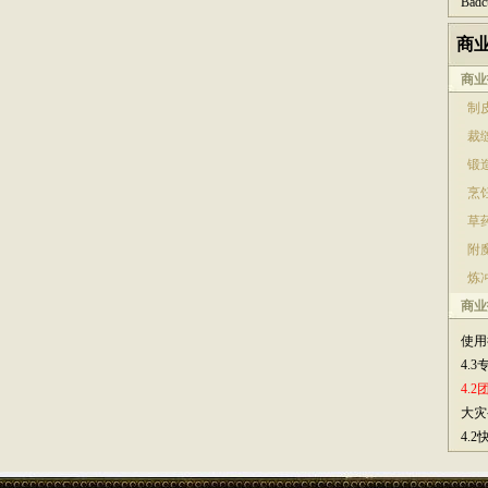
Bad
商
商业
制皮
裁缝
锻造
烹饪
草药
附魔
炼冲
商业
使用
4.
4.
大灾
4.