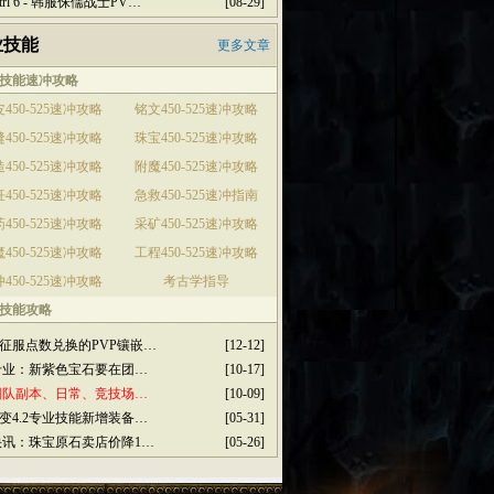
ctrl 6 - 韩服侏儒战士PV…
[08-29]
业技能
更多文章
技能速冲攻略
450-525速冲攻略
铭文450-525速冲攻略
450-525速冲攻略
珠宝450-525速冲攻略
450-525速冲攻略
附魔450-525速冲攻略
450-525速冲攻略
急救450-525速冲指南
450-525速冲攻略
采矿450-525速冲攻略
450-525速冲攻略
工程450-525速冲攻略
450-525速冲攻略
考古学指导
技能攻略
征服点数兑换的PVP镶嵌…
[12-12]
3专业：新紫色宝石要在团…
[10-17]
2团队副本、日常、竞技场…
[10-09]
变4.2专业技能新增装备…
[05-31]
2快讯：珠宝原石卖店价降1…
[05-26]