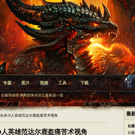
专题
图片
视频
工具
下载
台服英雄榜
限制新角色创立服务器一览
最
会击杀10人英雄范达尔鹿盔痛苦术视角
台服
0人英雄范达尔鹿盔痛苦术视角
台服