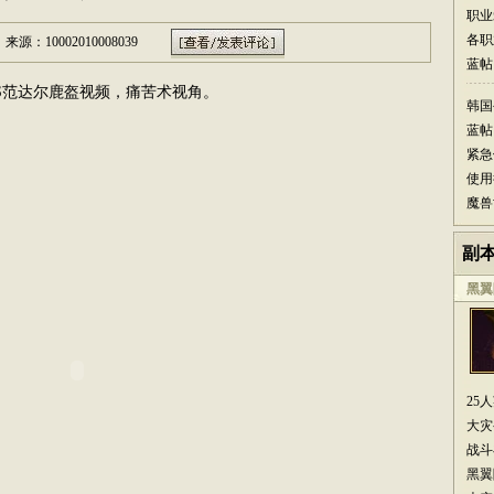
职业
各职
来源：10002010008039
蓝帖
SS范达尔鹿盔视频，痛苦术视角。
韩国
蓝帖
紧急
使用
魔兽
副
黑翼
25
大灾
战斗
黑翼