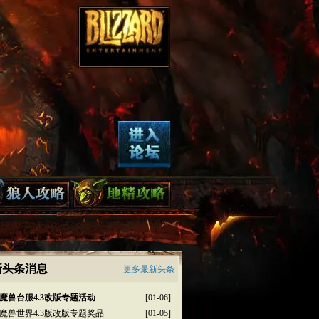
新头条消息
更多最新头条
魔兽台服4.3改版专题活动
[01-06]
魔兽世界4.3版改版专题奖品
[01-05]