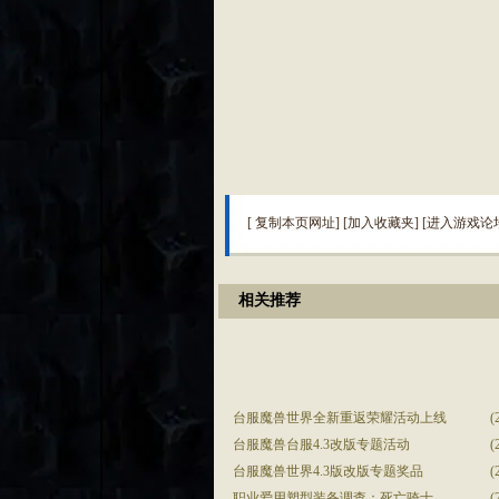
[
复制本页网址
] [
加入收藏夹
] [
进入游戏论
相关推荐
台服魔兽世界全新重返荣耀活动上线
(
台服魔兽台服4.3改版专题活动
(
台服魔兽世界4.3版改版专题奖品
(
职业爱用塑型装备调查：死亡骑士
(