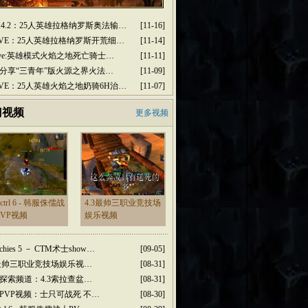
M4.2：25人英雄拉格纳罗斯奥法输…
[11-16]
2PVE：25人英雄拉格纳罗斯开荒细…
[11-14]
2pve:英雄模式火焰之地死亡骑士…
[11-11]
分享“三青年”版火源之界火法…
[11-09]
2PVE：25人英雄火焰之地奶骑6H治…
[11-07]
门视频
更多视频
dctrl 6 - 韩服侏儒战
4.3最帅三职业竞技场
PVP视频
娱乐视频
rchies 5 － CTM术士show…
[09-05]
3最帅三职业竞技场娱乐视…
[08-31]
探索频道：4.3索拉查盆…
[08-31]
PVP视频：士只可战死 不…
[08-30]