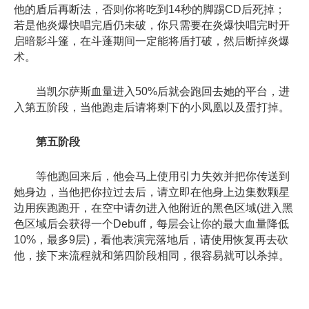
他的盾后再断法，否则你将吃到14秒的脚踢CD后死掉；
若是他炎爆快唱完盾仍未破，你只需要在炎爆快唱完时开
启暗影斗篷，在斗蓬期间一定能将盾打破，然后断掉炎爆
术。
当凯尔萨斯血量进入50%后就会跑回去她的平台，进
入第五阶段，当他跑走后请将剩下的小凤凰以及蛋打掉。
第五阶段
等他跑回来后，他会马上使用引力失效并把你传送到
她身边，当他把你拉过去后，请立即在他身上边集数颗星
边用疾跑跑开，在空中请勿进入他附近的黑色区域(进入黑
色区域后会获得一个Debuff，每层会让你的最大血量降低
10%，最多9层)，看他表演完落地后，请使用恢复再去砍
他，接下来流程就和第四阶段相同，很容易就可以杀掉。