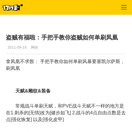
魔兽世界:大地的裂变
>
职业
>
正文
盗贼有福啦：手把手教你盗贼如何单刷凤凰
2011-09-19
网络
拿凤凰不求骰： 手把手教你如何单刷风暴要塞凯尔萨斯，
刷凤凰
天赋&雕纹&装备
常规战斗单刷天赋，和PVE战斗天赋不一样的地方是
在1.刺杀的[无情]改为[健步如飞] 2.战斗的4点自由点数是去
点[强化恢复] 以及[强化皮甲]