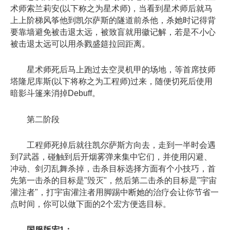
术师索兰莉安(以下称之为星术师)，当看到星术师后就马
上上阶梯风筝他到凯尔萨斯的隧道前杀他，杀她时记得背
要靠墙避免被击退太远，被致盲就用徽记解，若是不小心
被击退太远可以用杀戮盛筵拉回距离。
星术师死后马上跑过去空灵机甲的场地，等首席技师
塔隆尼库斯(以下将称之为工程师)过来，随便切死后使用
暗影斗篷来消掉Debuff。
第二阶段
工程师死掉后就往凯尔萨斯方向去，走到一半时会遇
到7武器，碰触到后开烟雾弹来集中它们，并使用闪避、
冲动、剑刃乱舞杀掉，击杀目标选择方面有个小技巧，首
先第一击杀的目标是"毁灭"，然后第二击杀的目标是"宇宙
灌注者"，打宇宙灌注者用脚踢中断她的治疗会让你节省一
点时间，你可以做下面的2个宏方便选目标。
国服版宏1：