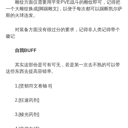
雕纹方面仅需要用平常PVE战斗的雕纹即可，记得把
一个大雕纹换成[脚踢雕文]，以便于每次都可以踢断凯尔萨
斯的火球连发。
对装备方面没有很过分的要求，记得非人类记得带个
徽记
自我BUFF
其实这部份是可有可无，若是第一次去不熟的可以带
这些东西去提高容错率。
1.[坚韧符文卷轴 II]
2.[狂速药剂]
3.[棱光药剂]