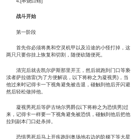
4.[串烧白鳝]
战斗开始
第一阶段
首先你必须将奥和空灵机甲以及沿途的小怪打掉，这
两只只要你挂上恢复和切割，随便砍随便死。
清完后就去凯尔萨斯那里开王，然后就跑到门口等亵
渎者萨拉德雷(为了方便解说，以下将称之为凝视男)，当
他过来时记得卡一下视角避免被击退，碰触到他后开闪避
然后轻松做掉他。
凝视男死后等萨古纳尔男爵(以下将称之为恐惧男)过
来，记得卡一样要一下视角避免被恐惧，碰触到他后把他
拉到副本门口处杀掉。
恐惧男死后马上开疾跑到奥场地右边的阶梯下等大星