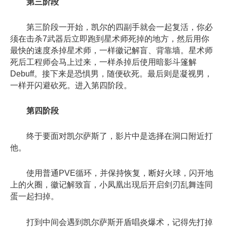
第三阶段
第三阶段一开始，凯尔的四副手就会一起复活，你必
须在击杀7武器后立即跑到星术师死掉的地方，然后用你
最快的速度杀掉星术师，一样徽记解盲、背靠墙。星术师
死后工程师会马上过来，一样杀掉后使用暗影斗篷解
Debuff。接下来是恐惧男，随便砍死。最后则是凝视男，
一样开闪避砍死。进入第四阶段。
第四阶段
终于要面对凯尔萨斯了，影片中是选择在洞口附近打
他。
使用普通PVE循环，并保持恢复，断好火球，闪开地
上的火圈，徽记解致盲，小凤凰出现后开启剑刃乱舞连同
蛋一起扫掉。
打到中间会遇到凯尔萨斯开盾唱炎爆术，记得先打掉