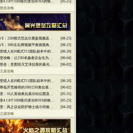
变4.1:8个10H模式便当BOSS的恢…
[05-25]
堡垒攻略
2PVE：25H模式范达尔鹿盔视频及…
[08-25]
2PVE：10H左右脚视频平衡德视角…
[08-25]
变猎人在H模式T11团队副本中的…
[06-20]
变攻略：让25H卓越者议会沦为…
[06-04]
堡垒：意图毁灭艾泽拉斯的暮光…
[06-02]
王座攻略
变猎人在H模式T11团队副本中的…
[06-20]
降低开荒难得的10H/25H奥拉基…
[06-02]
变：10人英雄奥拉基尔站位图及…
[05-31]
变4.1:8个10H模式便当BOSS的恢…
[05-25]
变：风之议会防护骑士战斗经验…
[04-26]
之源攻略