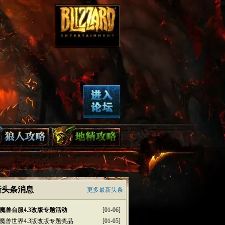
新头条消息
更多最新头条
魔兽台服4.3改版专题活动
[01-06]
魔兽世界4.3版改版专题奖品
[01-05]