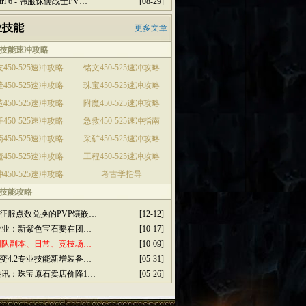
ctrl 6 - 韩服侏儒战士PV…
[08-29]
业技能
更多文章
技能速冲攻略
450-525速冲攻略
铭文450-525速冲攻略
450-525速冲攻略
珠宝450-525速冲攻略
450-525速冲攻略
附魔450-525速冲攻略
450-525速冲攻略
急救450-525速冲指南
450-525速冲攻略
采矿450-525速冲攻略
450-525速冲攻略
工程450-525速冲攻略
450-525速冲攻略
考古学指导
技能攻略
征服点数兑换的PVP镶嵌…
[12-12]
3专业：新紫色宝石要在团…
[10-17]
2团队副本、日常、竞技场…
[10-09]
变4.2专业技能新增装备…
[05-31]
2快讯：珠宝原石卖店价降1…
[05-26]