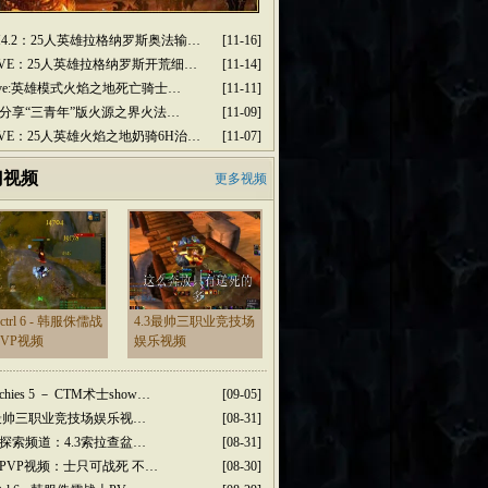
M4.2：25人英雄拉格纳罗斯奥法输…
[11-16]
2PVE：25人英雄拉格纳罗斯开荒细…
[11-14]
2pve:英雄模式火焰之地死亡骑士…
[11-11]
分享“三青年”版火源之界火法…
[11-09]
2PVE：25人英雄火焰之地奶骑6H治…
[11-07]
门视频
更多视频
dctrl 6 - 韩服侏儒战
4.3最帅三职业竞技场
PVP视频
娱乐视频
rchies 5 － CTM术士show…
[09-05]
3最帅三职业竞技场娱乐视…
[08-31]
探索频道：4.3索拉查盆…
[08-31]
PVP视频：士只可战死 不…
[08-30]