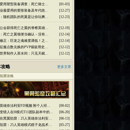
爱用塑型装备调查：死亡骑士…
[01-03]
业最爱用的塑形装备及年代统…
[12-27]
：随机团队的死翼是让你玩爽…
[12-23]
公会获得死亡之翼的脊椎英雄…
[12-19]
：死亡之翼领便当确认－没有…
[12-14]
修正：巨龙之魂难度调低！之…
[12-14]
征服点数兑换的PVP镶嵌用史…
[12-12]
世界制作人茶水间：只见天赋…
[12-12]
本攻略
更多文章
陷窟攻略
人英雄奈法利安FD视频 附个人经…
[09-02]
变猎人在H模式T11团队副本中的…
[06-20]
在黑翼陷窟：25人英雄奈法利安…
[06-13]
陷窟：25人英雄模式瞎子龙战术…
[05-27]