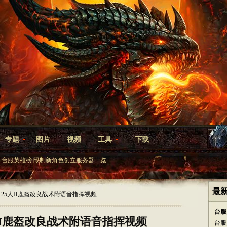
专题
图片
视频
工具
下载
台服英雄榜
限制新角色创立服务器一览
最
VE：25人H鹿盔改良战术附语音指挥视频
台服
5人H鹿盔改良战术附语音指挥视频
台服