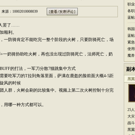
职业
各职
来源：10002010008039
蓝帖
人罢了……
韩国
加顺利。
蓝帖
一防骑肯定不能吃完一整个阶段的火树，只要防骑死亡，场
紧急
使用
+一奶骑协助吃火树，再也没出现过防骑死亡，法师死亡，奶
魔兽
FF的打法，一军刀分散7猫跳集中方式
副
吃军刀的T拉到角落里面，萨满在鹿盔的脸前面大概4-5距
黑翼
旋风的时候
人群，火树会刷的比较集中。视频上第二次火树控制十分完
，用哪一种方式都可以。
25
大灾
战斗
黑翼