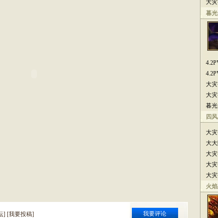
大灾
暮光
4.
4.
大灾
大灾
暮光
四风
大灾
大大
大灾
大灾
大灾
火焰
我要评论
坛
] [
我要投稿
]