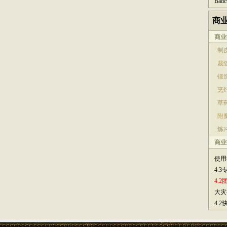
Bad
商
商业
制皮
裁缝
锻造
烹饪
草药
附魔
炼冲
商业
使用
4.
4.
大灾
4.