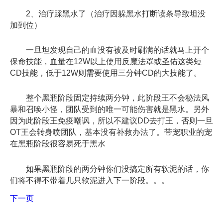
2、治疗踩黑水了（治疗因躲黑水打断读条导致坦没
加到位）
一旦坦发现自己的血没有被及时刷满的话就马上开个
保命技能，血量在12W以上使用反魔法罩或圣佑这类短
CD技能，低于12W则需要使用三分钟CD的大技能了。
整个黑瓶阶段固定持续两分钟
，此阶段王不会秘法风
暴和召唤小怪，团队受到的唯一可能伤害就是黑水。另外
因为此阶段王免疫嘲讽，所以不建议DD去打王，否则一旦
OT王会转身喷团队，基本没有补救办法了。带宠职业的宠
在黑瓶阶段很容易死于黑水
如果黑瓶阶段的两分钟你们没搞定所有软泥的话，你
们将不得不带着几只软泥进入下一阶段。。。
下一页