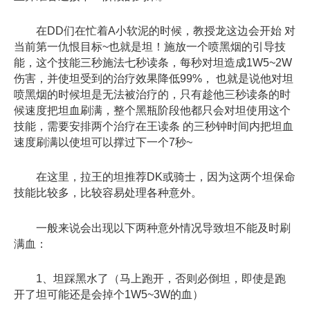
在DD们在忙着A小软泥的时候，教授龙这边会开始 对
当前第一仇恨目标~也就是坦！施放一个喷黑烟的引导技
能，这个技能三秒施法七秒读条，每秒对坦造成1W5~2W
伤害，并使坦受到的治疗效果降低99%， 也就是说他对坦
喷黑烟的时候坦是无法被治疗的，只有趁他三秒读条的时
候速度把坦血刷满，整个黑瓶阶段他都只会对坦使用这个
技能，需要安排两个治疗在王读条 的三秒钟时间内把坦血
速度刷满以使坦可以撑过下一个7秒~
在这里，拉王的坦推荐DK或骑士，因为这两个坦保命
技能比较多，比较容易处理各种意外。
一般来说会出现以下两种意外情况导致坦不能及时刷
满血：
1、坦踩黑水了（马上跑开，否则必倒坦，即使是跑
开了坦可能还是会掉个1W5~3W的血）