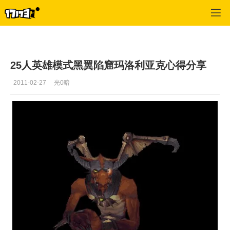
魔兽世界:大地的裂变
>
副本
>
正文
25人英雄模式黑翼陷窟玛洛利亚克心得分享
2011-02-27
光0暗