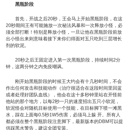
黑瓶阶段
首先，开战之后20秒，王会马上开始
黑瓶
阶段，在这
20秒期间王有可能施放一次秘法风暴和一次释放小怪，必
须全部打断！特别是释放小怪，一旦让他在黑瓶阶段前放
出小怪出来则意味着接下来你们得面对五只吃到三层增长
剂的软泥。
20秒之后王固定进入第一次黑瓶阶段，持续时间2分
钟，这两分钟之内免疫嘲讽。
刚开始黑瓶阶段的时候王大约会有十几秒时间，不会
作出任何攻击和技能动作（治疗很适合在这段时间里回蓝
或者处理好团队血线），他会在这十多秒钟里站在开怪前
他站的那个地方，以每2秒一只的速度招出五只小软泥，
软泥怪会对随机目标使用一个技能，在目标脚下喷一滩黑
水，踩在上面每0.5秒1W5伤害，必须马上躲 开。所有人
都必须在整个黑瓶阶段注意脚下，最新版本的DBM可以提
供踩黑水警告，建议全团安装。