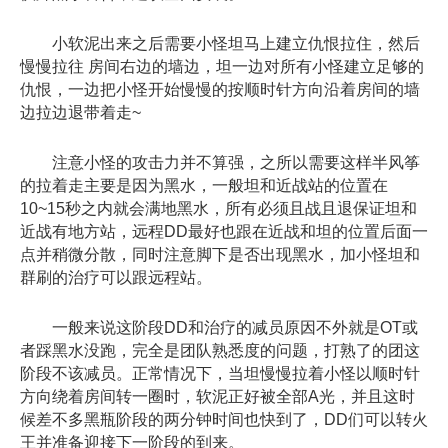
小软泥出来之后需要小怪坦马上建立仇恨拉住，然后
慢慢拉往 房间右边的墙边，坦一边对所有小怪建立足够的
仇恨，一边把小怪开始慢慢的按顺时针方向沿着房间的墙
边拉边退带着走~
注意小怪的攻击力并不算强，之所以需要这样半风筝
的拉着走主要是因为黑水，一般坦和近战站的位置在
10~15秒之内就会满地黑水，所有必须且战且退保证坦和
近战有地方站，远程DD最好也跟在近战和坦的位置后面一
点并稍微分散，同时注意脚下是否出现黑水，加小怪坦和
群刷的治疗可以跟远程站。
一般来说这阶段DD和治疗的减员原因不外就是OT或
者踩黑水没跑，完全是团队熟悉度的问题，打熟了的团这
阶段不该减员。正常情况下，当坦慢慢拉着小怪以顺时针
方向绕着房间转一圈时，软泥正好被全部A光，并且这时
候差不多黑瓶阶段的两分钟时间也快到了，DD们可以转火
王并准备迎接下一阶段的到来。