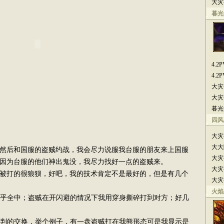
大灾
暮光
4.
4.
大灾
大灾
暮光
四风
大灾
大大
然后和国服的盗贼约战，我会尽力说服我台服的朋友来上国服
大灾
因为台服的他们神出鬼没，我尽力找好一点的盗贼来。
大灾
打的很狼狈，好吧，我的技术肯定不是最好的，但是有几个
大灾
火焰
乎全中；盗贼在开闪避的情况下我用穿身撕碎打到对方；好几
；
判的交换，举个例子，有一盘盗贼打在我熊形态可是我显示是