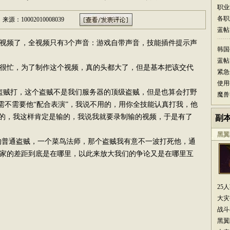
职业
各职
来源：10002010008039
蓝帖
视频了，全视频只有3个声音：游戏自带声音，技能插件提示声
韩国
蓝帖
忙，为了制作这个视频，真的头都大了，但是基本把该交代
紧急
使用
盗贼打，这个盗贼不是我们服务器的顶级盗贼，但是也算会打野
魔兽
需不需要他“配合表演”，我说不用的，用你全技能认真打我，他
演的，我这样肯定是输的，我说我就要录制输的视频，于是有了
副
黑翼
盘的普通盗贼，一个菜鸟法师，那个盗贼我有意不一波打死他，通
家的差距到底是在哪里，以此来放大我们的争论又是在哪里互
25
大灾
战斗
黑翼