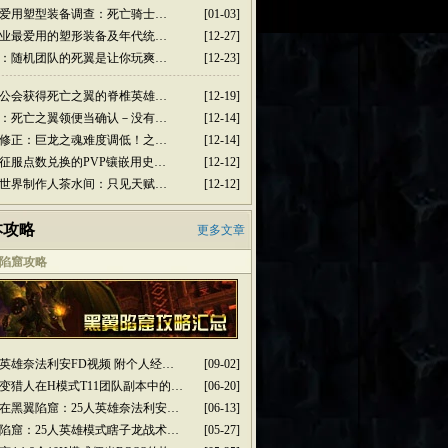
爱用塑型装备调查：死亡骑士…
[01-03]
业最爱用的塑形装备及年代统…
[12-27]
：随机团队的死翼是让你玩爽…
[12-23]
公会获得死亡之翼的脊椎英雄…
[12-19]
：死亡之翼领便当确认－没有…
[12-14]
修正：巨龙之魂难度调低！之…
[12-14]
征服点数兑换的PVP镶嵌用史…
[12-12]
世界制作人茶水间：只见天赋…
[12-12]
本攻略
更多文章
陷窟攻略
人英雄奈法利安FD视频 附个人经…
[09-02]
变猎人在H模式T11团队副本中的…
[06-20]
在黑翼陷窟：25人英雄奈法利安…
[06-13]
陷窟：25人英雄模式瞎子龙战术…
[05-27]