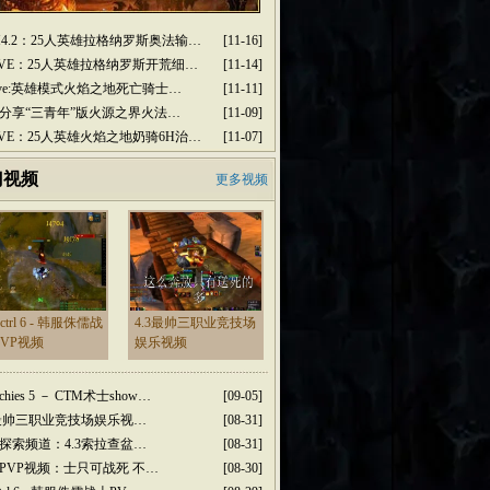
M4.2：25人英雄拉格纳罗斯奥法输…
[11-16]
2PVE：25人英雄拉格纳罗斯开荒细…
[11-14]
2pve:英雄模式火焰之地死亡骑士…
[11-11]
分享“三青年”版火源之界火法…
[11-09]
2PVE：25人英雄火焰之地奶骑6H治…
[11-07]
门视频
更多视频
dctrl 6 - 韩服侏儒战
4.3最帅三职业竞技场
PVP视频
娱乐视频
rchies 5 － CTM术士show…
[09-05]
3最帅三职业竞技场娱乐视…
[08-31]
探索频道：4.3索拉查盆…
[08-31]
PVP视频：士只可战死 不…
[08-30]