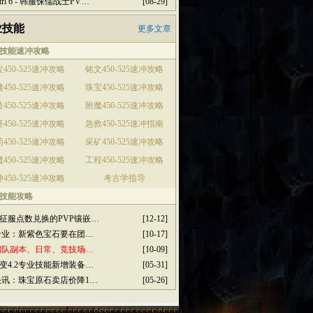
ctrl 6 - 韩服侏儒战士PV…
[08-29]
业技能
更多文章
技能速冲攻略
450-525速冲攻略
铭文450-525速冲攻略
450-525速冲攻略
珠宝450-525速冲攻略
450-525速冲攻略
附魔450-525速冲攻略
450-525速冲攻略
急救450-525速冲指南
450-525速冲攻略
采矿450-525速冲攻略
450-525速冲攻略
工程450-525速冲攻略
450-525速冲攻略
考古学指导
技能攻略
征服点数兑换的PVP镶嵌…
[12-12]
3专业：新紫色宝石要在团…
[10-17]
2团队副本、日常、竞技场…
[10-09]
变4.2专业技能新增装备…
[05-31]
2快讯：珠宝原石卖店价降1…
[05-26]