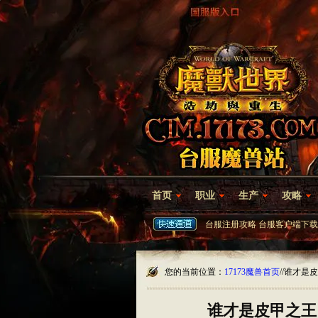
首页
职业
生产
攻略
台服注册攻略
台服客户端下载
您的当前位置：
17173魔兽首页
/
/谁才是
谁才是皮甲之王