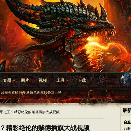
专题
图片
视频
工具
下载
台服英雄榜
限制新角色创立服务器一览
最
皮甲之王？精彩绝伦的贼德插旗大战视频
台服
？精彩绝伦的贼德插旗大战视频
台服