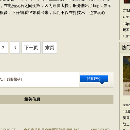
，在电光火石之间变熊，因为速度太快，服务器出了bug，显示
CT
很多，不仔细看很难看出来，我们不仅在打技术，也在玩心
4.
4.
玩家
4.
热
2
3
下一页
末页
我要评论
坛
] [
我要投稿
]
Ba
士
相关信息
Ana
4.
魔兽
战士