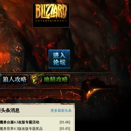
新头条消息
更多最新头条
魔兽台服4.3改版专题活动
[01-06]
魔兽世界4.3版改版专题奖品
[01-05]