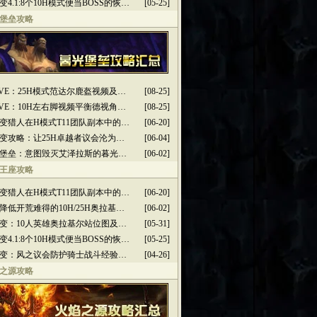
变4.1:8个10H模式便当BOSS的恢…
[05-25]
堡垒攻略
2PVE：25H模式范达尔鹿盔视频及…
[08-25]
2PVE：10H左右脚视频平衡德视角…
[08-25]
变猎人在H模式T11团队副本中的…
[06-20]
变攻略：让25H卓越者议会沦为…
[06-04]
堡垒：意图毁灭艾泽拉斯的暮光…
[06-02]
王座攻略
变猎人在H模式T11团队副本中的…
[06-20]
降低开荒难得的10H/25H奥拉基…
[06-02]
变：10人英雄奥拉基尔站位图及…
[05-31]
变4.1:8个10H模式便当BOSS的恢…
[05-25]
变：风之议会防护骑士战斗经验…
[04-26]
之源攻略