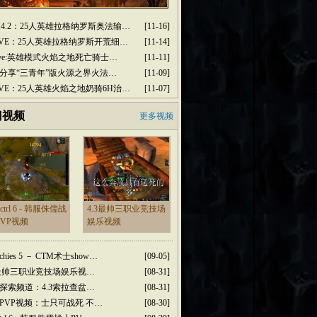
M4.2：25人英雄拉格纳罗斯奥法输…
[11-16]
2PVE：25人英雄拉格纳罗斯开荒细…
[11-14]
2pve:英雄模式火焰之地死亡骑士…
[11-11]
分享“三青年”版火源之界火法…
[11-09]
2PVE：25人英雄火焰之地奶骑6H治…
[11-07]
门视频
更多视频
dctrl 6 - 韩服侏儒战
4.3最帅三职业竞技场
PVP视频
娱乐视频
rchies 5 － CTM术士show…
[09-05]
3最帅三职业竞技场娱乐视…
[08-31]
探索频道：4.3索拉查盆…
[08-31]
PVP视频：士只可战死 不…
[08-30]