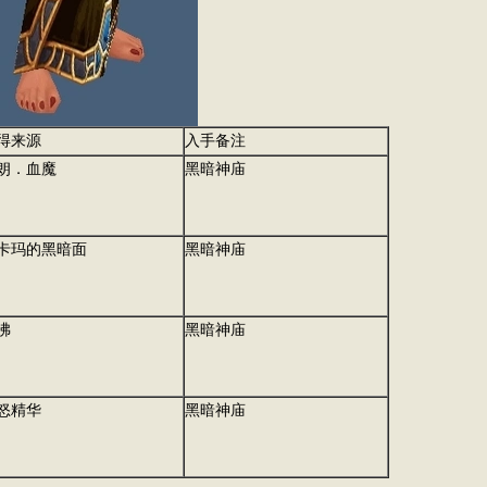
得来源
入手备注
朗．血魔
黑暗神庙
卡玛的黑暗面
黑暗神庙
沸
黑暗神庙
怒精华
黑暗神庙