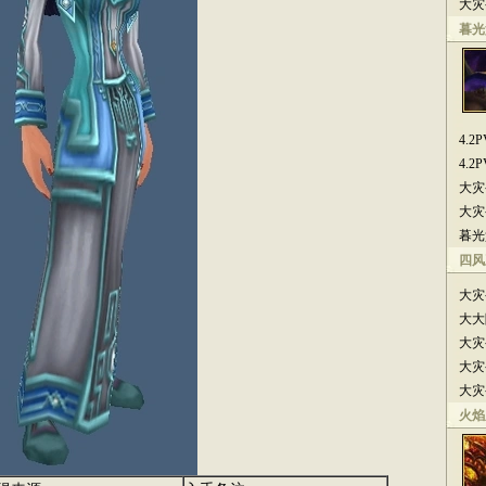
大灾
暮光
4.
4.
大灾
大灾
暮光
四风
大灾
大大
大灾
大灾
大灾
火焰