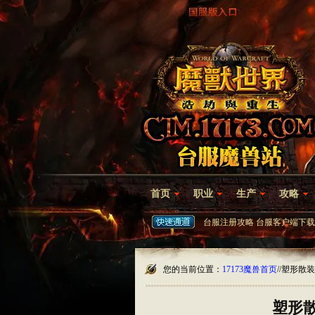
首页
职业
生产
攻略
台服注册攻略
台服客户端下载
您的当前位置：
17173魔兽首页
/
/塑形散
塑形