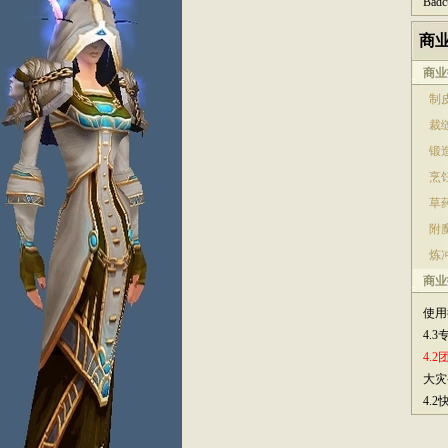
Bad
商
商业
制皮
裁缝
锻造
烹饪
草药
附魔
炼冲
商业
使用
4.
4.
大灾
4.