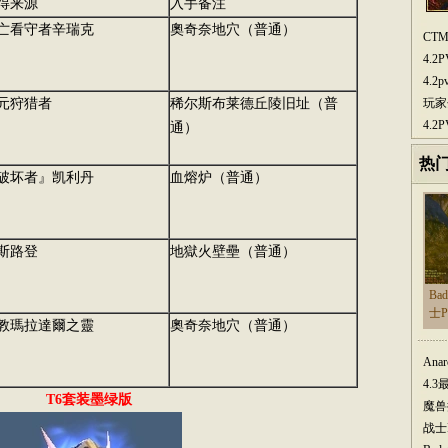
得来源
入手备注
亡看守者辛瑞克
奧奇奈地穴（普通）
CT
4.
4.
元狩猎者
稀尔斯布莱德丘陵旧址（普
玩家
4.
通）
热
破坏者』凯利丹
血熔炉（普通）
斯路登
地獄火壁壘（普通）
Ba
士
教瑪拉達爾之靈
奧奇奈地穴（普通）
Ana
4.
T6套装墨绿版
魔兽
战士