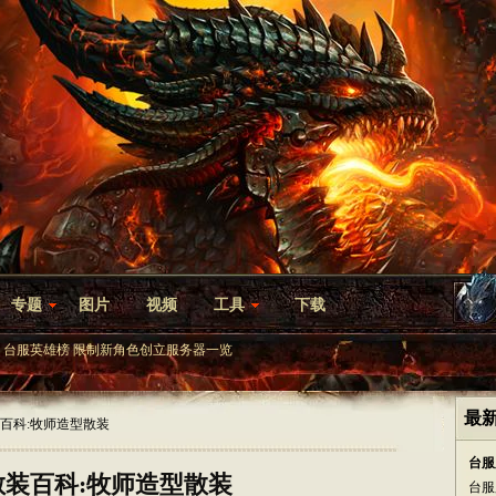
专题
图片
视频
工具
下载
台服英雄榜
限制新角色创立服务器一览
最
装百科:牧师造型散装
台服
散装百科:牧师造型散装
台服