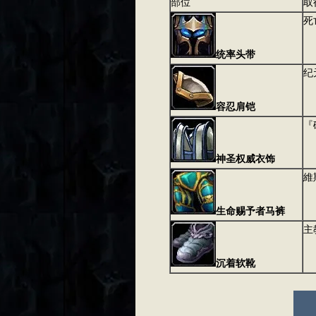
部位
取
死
统率头带
纪
容忍肩铠
『
神圣权威衣饰
維
生命赐予者马裤
主
沉着软靴