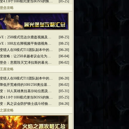
变4.1:8个10H模式便当BOSS的恢…
[05-25]
堡垒攻略
2PVE：25H模式范达尔鹿盔视频及…
[08-25]
2PVE：10H左右脚视频平衡德视角…
[08-25]
变猎人在H模式T11团队副本中的…
[06-20]
变攻略：让25H卓越者议会沦为…
[06-04]
堡垒：意图毁灭艾泽拉斯的暮光…
[06-02]
王座攻略
变猎人在H模式T11团队副本中的…
[06-20]
降低开荒难得的10H/25H奥拉基…
[06-02]
变：10人英雄奥拉基尔站位图及…
[05-31]
变4.1:8个10H模式便当BOSS的恢…
[05-25]
变：风之议会防护骑士战斗经验…
[04-26]
之源攻略