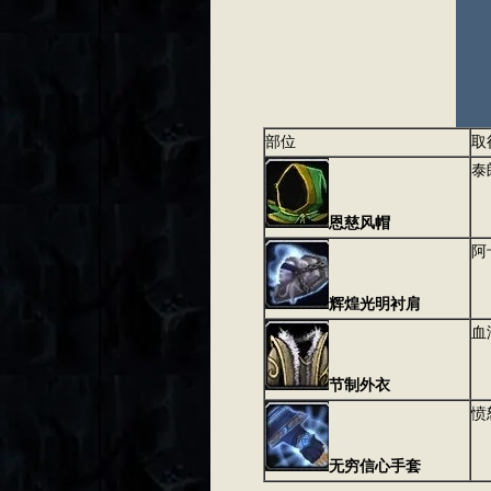
部位
取
泰
恩慈风帽
阿
辉煌光明衬肩
血
节制外衣
愤
无穷信心手套