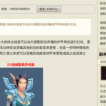
职业
各职
来源：10002010008039
蓝帖
韩国
3塑形最大的特点就是可以自行搭配职业所属的护甲类别进行幻化。
蓝帖
紧急
使用
最大的特点就是可以自行搭配职业所属的护甲类别进行幻化。透
魔兽
无法跨职业穿戴其他职业的套装来塑形，但是一些同样模组的
死亡骑士依然可以穿戴其他散装铠甲来塑形成战士或圣骑士
副
黑翼
D1地城套装异色版
25
大灾
战斗
黑翼