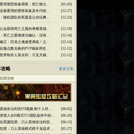
爱用塑型装备调查：死亡骑士…
[01-03]
业最爱用的塑形装备及年代统…
[12-27]
：随机团队的死翼是让你玩爽…
[12-23]
公会获得死亡之翼的脊椎英雄…
[12-19]
：死亡之翼领便当确认－没有…
[12-14]
修正：巨龙之魂难度调低！之…
[12-14]
征服点数兑换的PVP镶嵌用史…
[12-12]
世界制作人茶水间：只见天赋…
[12-12]
本攻略
更多文章
陷窟攻略
人英雄奈法利安FD视频 附个人经…
[09-02]
变猎人在H模式T11团队副本中的…
[06-20]
在黑翼陷窟：25人英雄奈法利安…
[06-13]
陷窟：25人英雄模式瞎子龙战术…
[05-27]