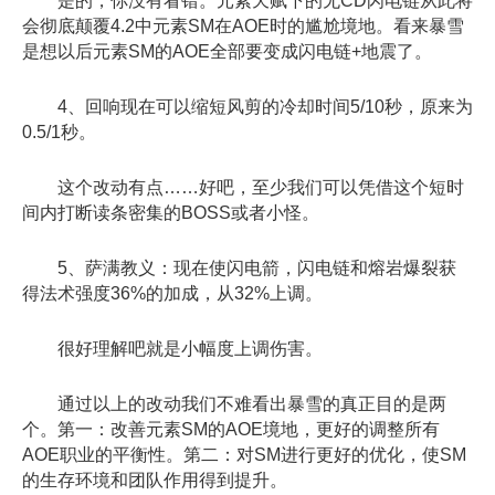
是的，你没有看错。元素天赋下的无CD闪电链从此将
会彻底颠覆4.2中元素SM在AOE时的尴尬境地。看来暴雪
是想以后元素SM的AOE全部要变成闪电链+地震了。
4、回响现在可以缩短风剪的冷却时间5/10秒，原来为
0.5/1秒。
这个改动有点……好吧，至少我们可以凭借这个短时
间内打断读条密集的BOSS或者小怪。
5、萨满教义：现在使闪电箭，闪电链和熔岩爆裂获
得法术强度36%的加成，从32%上调。
很好理解吧就是小幅度上调伤害。
通过以上的改动我们不难看出暴雪的真正目的是两
个。第一：改善元素SM的AOE境地，更好的调整所有
AOE职业的平衡性。第二：对SM进行更好的优化，使SM
的生存环境和团队作用得到提升。