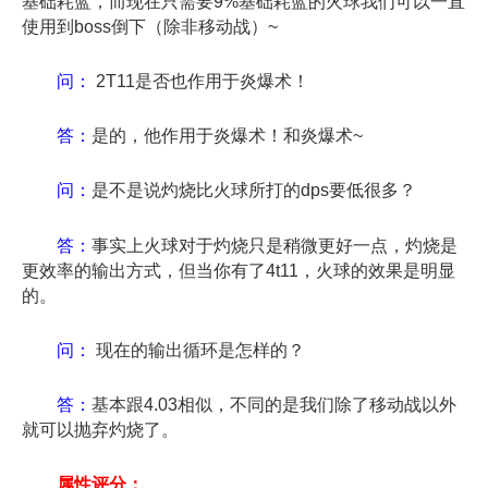
基础耗蓝，而现在只需要9%基础耗蓝的火球我们可以一直
使用到boss倒下（除非移动战）~
问：
2T11是否也作用于炎爆术！
答：
是的，他作用于炎爆术！和炎爆术~
问：
是不是说灼烧比火球所打的dps要低很多？
答：
事实上火球对于灼烧只是稍微更好一点，灼烧是
更效率的输出方式，但当你有了4t11，火球的效果是明显
的。
问：
现在的输出循环是怎样的？
答：
基本跟4.03相似，不同的是我们除了移动战以外
就可以抛弃灼烧了。
属性评分：