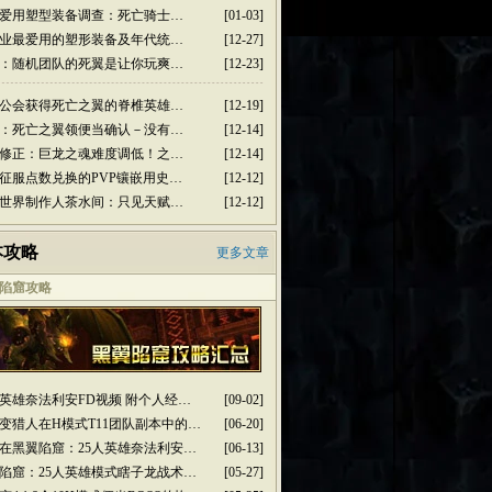
爱用塑型装备调查：死亡骑士…
[01-03]
业最爱用的塑形装备及年代统…
[12-27]
：随机团队的死翼是让你玩爽…
[12-23]
公会获得死亡之翼的脊椎英雄…
[12-19]
：死亡之翼领便当确认－没有…
[12-14]
修正：巨龙之魂难度调低！之…
[12-14]
征服点数兑换的PVP镶嵌用史…
[12-12]
世界制作人茶水间：只见天赋…
[12-12]
本攻略
更多文章
陷窟攻略
人英雄奈法利安FD视频 附个人经…
[09-02]
变猎人在H模式T11团队副本中的…
[06-20]
在黑翼陷窟：25人英雄奈法利安…
[06-13]
陷窟：25人英雄模式瞎子龙战术…
[05-27]