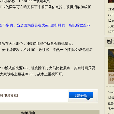
刀间隔5秒，DEBUFF应该是4秒。
12的同学可在暗刀劈下来前开圣佑点掉，获得招架加成拼
CT
4.
4.
不多的，当然因为我是在大nerf后打掉的，所以感觉差不
玩家
4.
。
热
吊在天上那个，H模式那些个玩意会随机晕人。
还是普攻，所以102.4必须够，不然一个打脸和AE你也许
模式的火源1-6，坦克除了打火鸟比较累点，其余时间只要
大家战略上藐视BOSS，战术上重视即可。
Ba
士
Ana
我要评论
坛
] [
我要投稿
]
4.
魔兽
战士
相关信息