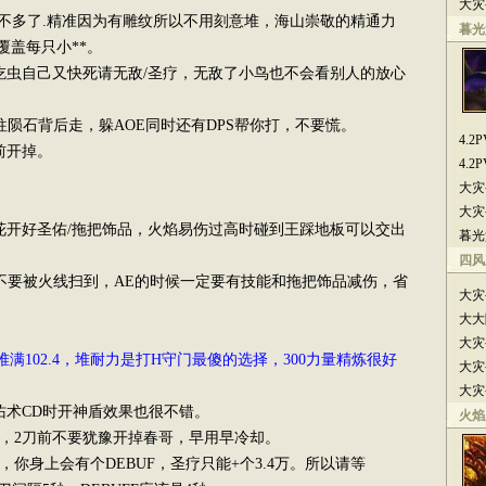
大灾
多了.精准因为有雕纹所以不用刻意堆，海山崇敬的精通力
暮光
覆盖每只小**。
虫自己又快死请无敌/圣疗，无敌了小鸟也不会看别人的放心
陨石背后走，躲AOE同时还有DPS帮你打，不要慌。
4.
前开掉。
4.
大灾
大灾
开好圣佑/拖把饰品，火焰易伤过高时碰到王踩地板可以交出
暮光
四风
要被火线扫到，AE的时候一定要有技能和拖把饰品减伤，省
大灾
大大
大灾
满102.4，堆耐力是打H守门最傻的选择，300力量精炼很好
大灾
大灾
术CD时开神盾效果也很不错。
火焰
，2刀前不要犹豫开掉春哥，早用早冷却。
身上会有个DEBUF，圣疗只能+个3.4万。所以请等