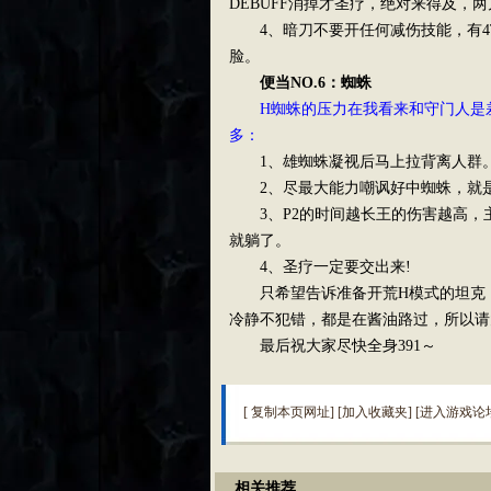
DEBUFF消掉才圣疗，绝对来得及，两
4、暗刀不要开任何减伤技能，有4T
脸。
便当NO.6：蜘蛛
H蜘蛛的压力在我看来和守门人是差
多：
1、雄蜘蛛凝视后马上拉背离人群
2、尽最大能力嘲讽好中蜘蛛，就是
3、P2的时间越长王的伤害越高，主要
就躺了。
4、圣疗一定要交出来!
只希望告诉准备开荒H模式的坦克：H
冷静不犯错，都是在酱油路过，所以请
最后祝大家尽快全身391～
[
复制本页网址
] [
加入收藏夹
] [
进入游戏论
相关推荐