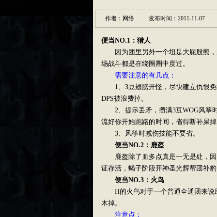
作者：网络
发布时间：2011-11-07
便当NO.1：猎人
因为团里另外一个坦是大屁股熊，所
场战斗都是在绕圈圈中度过。
需要注意的有几点：
1、3豆翅膀开怪，尽快建立仇恨免
DPS被浪费掉。
2、提示丢矛，攒满3豆WOG风筝时
流好你开始跑路的时间，省得断补屎掉
3、风筝时减伤技能不要省。
便当NO.2：鹿盔
鹿盔除了血多点真是一无是处，因为
证存活，蝎子阶段开神圣光辉帮团补豹
便当NO.3：火鸟
H的火鸟对于一个普通全通团来说应
木掉。
注意点：