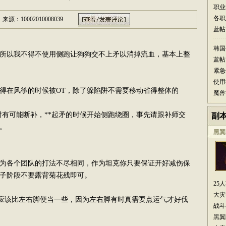
职业
各职
来源：10002010008039
蓝帖
韩国
以我不得不使用侧跑让狗狗交不上矛以消掉流血，基本上整
蓝帖
紧急
使用
得在风筝的时候被OT，除了躲陷阱不需要移动省得整体的
魔兽
有可能断补，**起矛的时候开始侧跑绕圈，事先请跟补师交
副
。
黑翼
各个团队的打法不尽相同，作为坦克你只要保证开好减伤保
子阶段不要露背菊花残即可。
25
大灾
该比左右脚便当一些，因为左右脚有时真需要点运气才好伐
战斗
黑翼