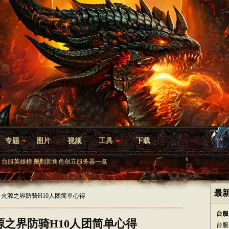
专题
图片
视频
工具
下载
台服英雄榜
限制新角色创立服务器一览
最
VE：火源之界防骑H10人团简单心得
台服
火源之界防骑H10人团简单心得
台服