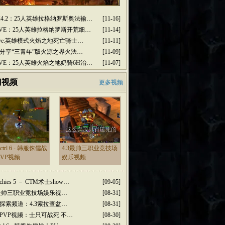
M4.2：25人英雄拉格纳罗斯奥法输…
[11-16]
2PVE：25人英雄拉格纳罗斯开荒细…
[11-14]
2pve:英雄模式火焰之地死亡骑士…
[11-11]
分享“三青年”版火源之界火法…
[11-09]
2PVE：25人英雄火焰之地奶骑6H治…
[11-07]
门视频
更多视频
dctrl 6 - 韩服侏儒战
4.3最帅三职业竞技场
PVP视频
娱乐视频
rchies 5 － CTM术士show…
[09-05]
3最帅三职业竞技场娱乐视…
[08-31]
探索频道：4.3索拉查盆…
[08-31]
PVP视频：士只可战死 不…
[08-30]