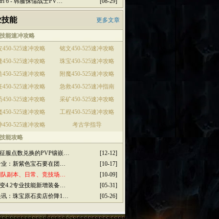
ctrl 6 - 韩服侏儒战士PV…
[08-29]
业技能
更多文章
技能速冲攻略
450-525速冲攻略
铭文450-525速冲攻略
450-525速冲攻略
珠宝450-525速冲攻略
450-525速冲攻略
附魔450-525速冲攻略
450-525速冲攻略
急救450-525速冲指南
450-525速冲攻略
采矿450-525速冲攻略
450-525速冲攻略
工程450-525速冲攻略
450-525速冲攻略
考古学指导
技能攻略
征服点数兑换的PVP镶嵌…
[12-12]
3专业：新紫色宝石要在团…
[10-17]
2团队副本、日常、竞技场…
[10-09]
变4.2专业技能新增装备…
[05-31]
2快讯：珠宝原石卖店价降1…
[05-26]