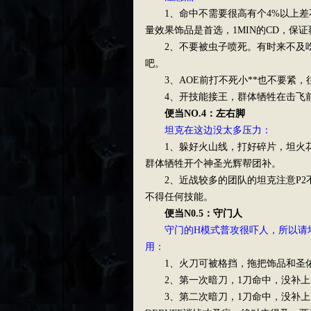
1、命中不需要很高有个4%以上差不
量效果饰品是首选，1MIN的CD，保证
2、不要被虫子喷死。有时来不及吃
吧。
3、AOE前打不死小**也不要紧，往
4、开技能接王，群体牺牲在击飞
便当NO.4：左右脚
坦克在这边没太多压力：
1、躲好火山线，打好碎片，坦火花
群体牺牲开个神圣光辉帮团补。
2、近战较多的团队的坦克注意P2不
不得任何技能。
便当N0.5：守门人
守门的H模式普攻很吓人，所以请堆
用：
1、火刀可被格挡，拖把饰品和圣佑
2、第一次暗刀，1刀命中，没补上
3、第二次暗刀，1刀命中，没补上，你