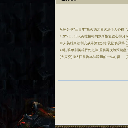
玩家分享“三青年”版火源之界火法个人心得
(
4.2PVE：10人英雄拉格纳罗斯恢复德心得分
(
10人英雄奈法利安战斗流程分析及防骑风筝
(
4.0防骑单刷英雄萨伦之渊 圣骑再次脸滚键盘
(
[大灾变]10人团队副本防骑坦的一些心得
(