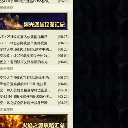
变4.1:8个10H模式便当BOSS的恢…
[05-25]
堡垒攻略
2PVE：25H模式范达尔鹿盔视频及…
[08-25]
2PVE：10H左右脚视频平衡德视角…
[08-25]
变猎人在H模式T11团队副本中的…
[06-20]
变攻略：让25H卓越者议会沦为…
[06-04]
堡垒：意图毁灭艾泽拉斯的暮光…
[06-02]
王座攻略
变猎人在H模式T11团队副本中的…
[06-20]
降低开荒难得的10H/25H奥拉基…
[06-02]
变：10人英雄奥拉基尔站位图及…
[05-31]
变4.1:8个10H模式便当BOSS的恢…
[05-25]
变：风之议会防护骑士战斗经验…
[04-26]
之源攻略