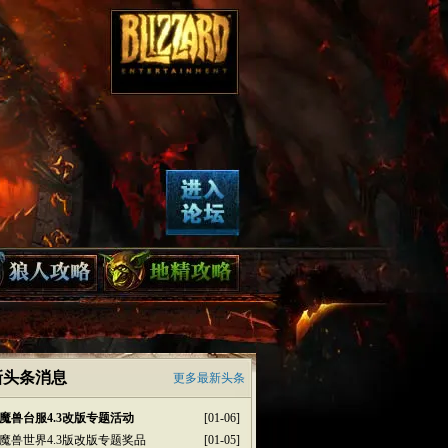
新头条消息
更多最新头条
魔兽台服4.3改版专题活动
[01-06]
魔兽世界4.3版改版专题奖品
[01-05]