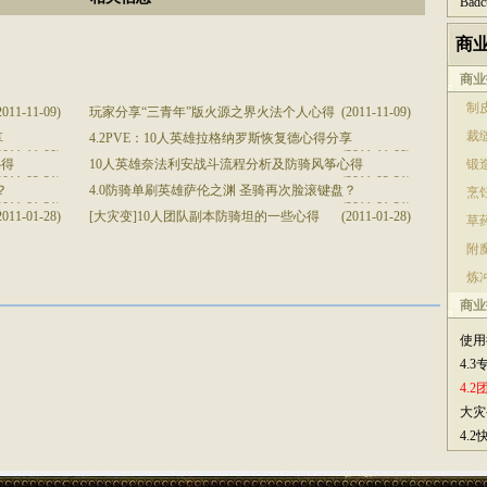
Bad
商
商业
制皮
2011-11-09)
玩家分享“三青年”版火源之界火法个人心得
(2011-11-09)
裁缝
享
4.2PVE：10人英雄拉格纳罗斯恢复德心得分享
2011-11-08)
(2011-11-08)
心得
10人英雄奈法利安战斗流程分析及防骑风筝心得
锻造
2011-03-31)
(2011-03-31)
？
4.0防骑单刷英雄萨伦之渊 圣骑再次脸滚键盘？
烹饪
2011-01-31)
(2011-01-31)
2011-01-28)
[大灾变]10人团队副本防骑坦的一些心得
(2011-01-28)
草药
附魔
炼冲
商业
使用
4.
4.
大灾
4.